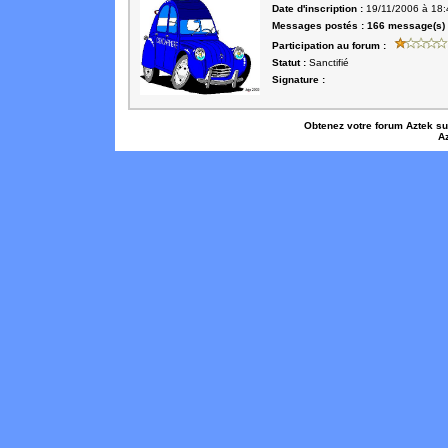
Date d'inscription :
19/11/2006 à 18:
Messages postés :
166 message(s)
Participation au forum :
Statut :
Sanctifié
Signature :
Obtenez votre forum Aztek s
A