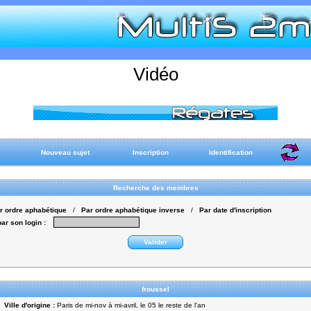
Vidéo
Nouveau sujet
Inscription
Identification
Recherche des membres
r ordre aphabétique
/
Par ordre aphabétique inverse
/
Par date d'inscription
r son login :
Valider
froussel
Ville d'origine :
Paris de mi-nov à mi-avril, le 05 le reste de l'an