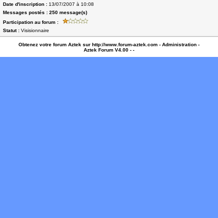
Date d'inscription :
13/07/2007 à 10:08
Messages postés :
250 message(s)
Participation au forum :
Statut :
Visisionnaire
Obtenez votre forum Aztek sur
http://www.forum-aztek.com
-
Administration
-
Aztek Forum V4.00
-
-