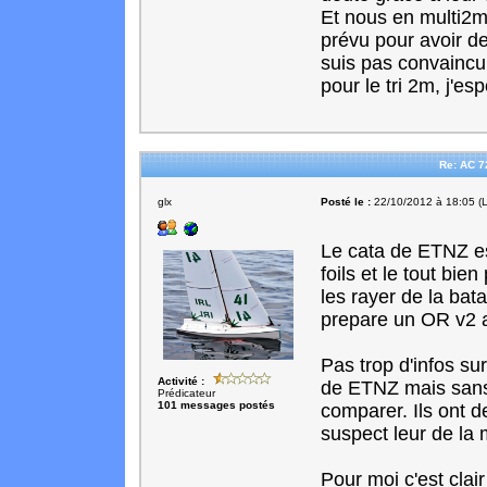
Et nous en multi2m 
prévu pour avoir des
suis pas convaincu 
pour le tri 2m, j'es
Re: AC 7
glx
Posté le :
22/10/2012 à 18:05 (L
Le cata de ETNZ es
foils et le tout bi
les rayer de la bata
prepare un OR v2 a
Pas trop d'infos su
Activité :
de ETNZ mais sans l
Prédicateur
101 messages postés
comparer. Ils ont d
suspect leur de la 
Pour moi c'est clai