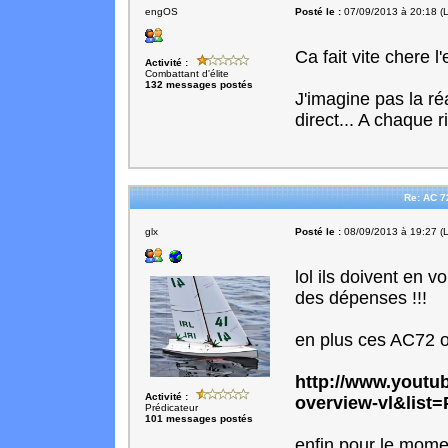
engOS
Posté le :
07/09/2013 à 20:18 (L
Ca fait vite chere l
Activité :
Combattant d'élite
132 messages postés
J'imagine pas la r
direct... A chaque r
Re: AC 7
glx
Posté le :
08/09/2013 à 19:27 (L
lol ils doivent en v
des dépenses !!!
en plus ces AC72 on
http://www.yout
Activité :
overview-vl&lis
Prédicateur
101 messages postés
enfin pour le mom