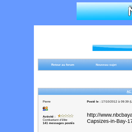
Retour au forum
Nouveau sujet
AC 
Pierre
Posté le :
17/10/2012 à 09:39 (L
http://www.nbcbay
Activité :
Combattant d'élite
Capsizes-in-Bay-1
141 messages postés