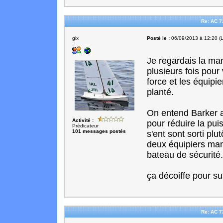
Re: AC 7
glx
Posté le :
06/09/2013 à 12:20 (L
Je regardais la man
plusieurs fois pour
force et les équip
planté.
On entend Barker an
Activité :
pour réduire la puis
Prédicateur
101 messages postés
s'ent sont sorti plu
deux équipiers man
bateau de sécurité.
ça décoiffe pour su
Re: AC 7