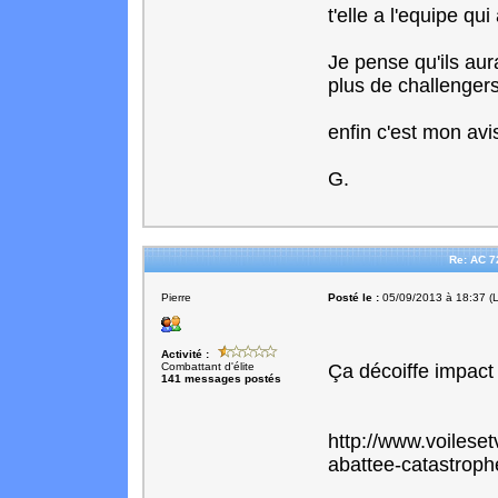
t'elle a l'equipe qu
Je pense qu'ils aur
plus de challengers
enfin c'est mon avi
G.
Re: AC 7
Pierre
Posté le :
05/09/2013 à 18:37 (L
Activité :
Combattant d'élite
Ça décoiffe impac
141 messages postés
http://www.voilese
abattee-catastrop