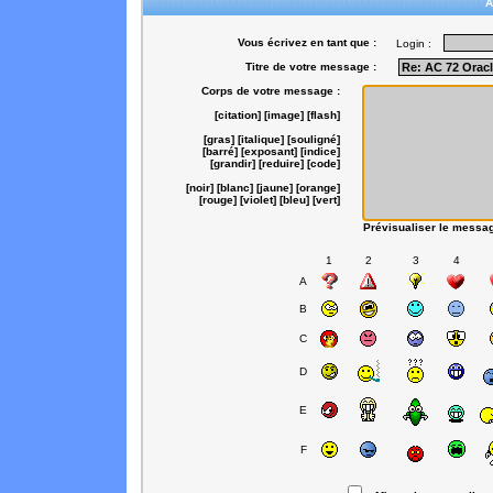
A
Vous écrivez en tant que :
Login :
Titre de votre message :
Corps de votre message :
[citation]
[image]
[flash]
[gras]
[italique]
[souligné]
[barré]
[exposant]
[indice]
[grandir]
[reduire]
[code]
[noir]
[blanc]
[jaune]
[orange]
[rouge]
[violet]
[bleu]
[vert]
Prévisualiser le messa
1
2
3
4
A
B
C
D
E
F