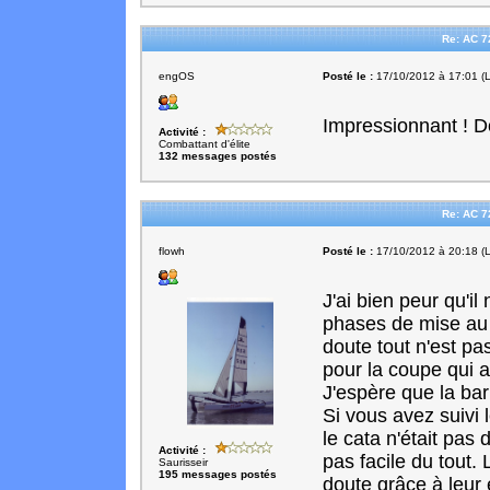
Re: AC 7
engOS
Posté le :
17/10/2012 à 17:01 (L
Impressionnant ! D
Activité :
Combattant d'élite
132 messages postés
Re: AC 7
flowh
Posté le :
17/10/2012 à 20:18 (L
J'ai bien peur qu'il 
phases de mise au p
doute tout n'est p
pour la coupe qui a
J'espère que la bar
Si vous avez suivi 
le cata n'était pas 
Activité :
pas facile du tout.
Saurisseir
195 messages postés
doute grâce à leur 