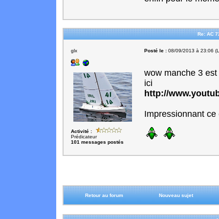
Re: AC 7
glx
Posté le :
08/09/2013 à 23:06 (L
wow manche 3 est de
ici
http://www.you
Impressionnant ce q
Activité :
Prédicateur
101 messages postés
Retour au forum
Nouveau sujet